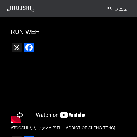
コ
ン
メニュー
テ
ン
ツ
RUN WEH
へ
ス
X
F
キ
ッ
a
プ
c
e
b
o
o
k
ATOOSHI リリックMV [STILL ADDICT OF SLENG TENG]