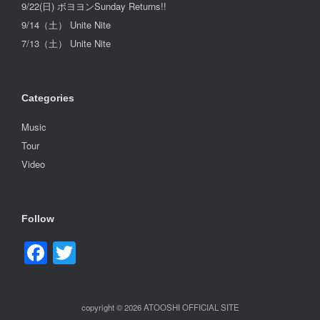
9/22(日) ボヨヨンSunday Returns!!
9/14（土） Unite Nite
7/13（土） Unite Nite
Categories
Music
Tour
Video
Follow
Facebook
Twitter
copyright © 2026 ATOOSHI OFFICIAL SITE