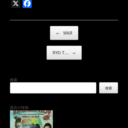
X
F
a
c
e
投稿ナビゲーション
←
WAR
b
o
RYO T…
→
o
k
検索
検索
最近の投稿